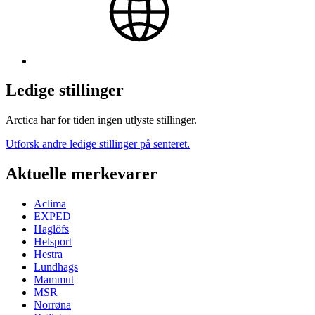
Ledige stillinger
Arctica har for tiden ingen utlyste stillinger.
Utforsk andre ledige stillinger på senteret.
Aktuelle merkevarer
Aclima
EXPED
Haglöfs
Helsport
Hestra
Lundhags
Mammut
MSR
Norrøna