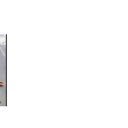
Inspirasjon
Søk
Åpningstider
Praktisk informasjon
Ledige stillinger
Magasin
Gavekort
Welcome to lompensenteret