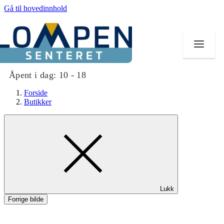
Gå til hovedinnhold
Åpent i dag:
10 - 18
Forside
Butikker
Butikker
Mat og drikke
Aktiviteter
Lukk
Tilbud
Forrige bilde
Merker