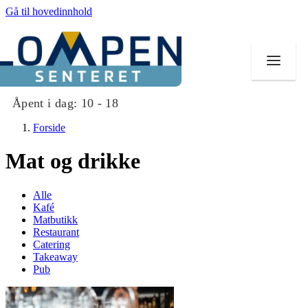
Gå til hovedinnhold
Åpent i dag:
10 - 18
Forside
Mat og drikke
Butikker
Alle
Kafé
Mat og drikke
Matbutikk
Restaurant
Catering
Aktiviteter
Takeaway
Pub
Tilbud
Merker