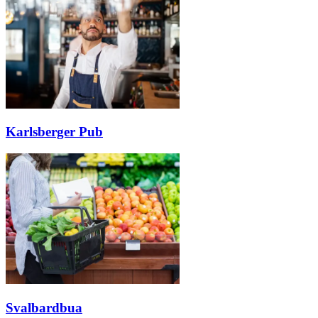
Inspirasjon
Søk
Karlsberger Pub
Åpningstider
Praktisk informasjon
Ledige stillinger
Magasin
Gavekort
Welcome to lompensenteret
Svalbardbua