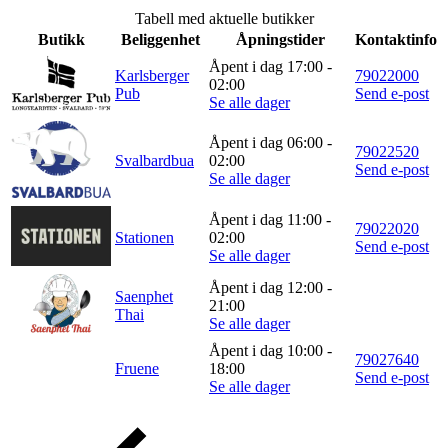
Tabell med aktuelle butikker
Butikk
Beliggenhet
Åpningstider
Kontaktinfo
Åpent i dag 17:00 -
Karlsberger
79022000
02:00
Pub
Send e-post
Se alle dager
Åpent i dag 06:00 -
79022520
Svalbardbua
02:00
Send e-post
Se alle dager
Åpent i dag 11:00 -
79022020
Stationen
02:00
Send e-post
Se alle dager
Åpent i dag 12:00 -
Saenphet
21:00
Thai
Se alle dager
Åpent i dag 10:00 -
79027640
Fruene
18:00
Send e-post
Se alle dager