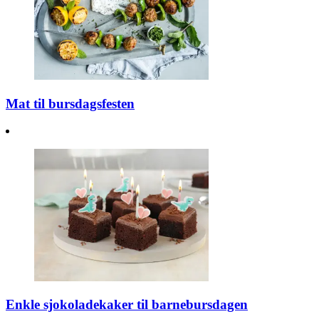
Mat til bursdagsfesten
Enkle sjokoladekaker til barnebursdagen