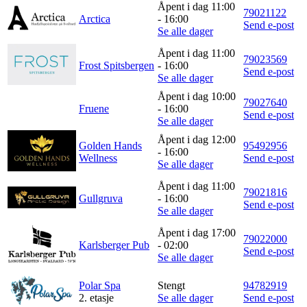
Åpent i dag 11:00
79021122
Arctica
- 16:00
Inspirasjon
Send e-post
Se alle dager
Åpent i dag 11:00
79023569
Frost Spitsbergen
- 16:00
Send e-post
Søk
Se alle dager
Åpent i dag 10:00
79027640
Fruene
- 16:00
Send e-post
Se alle dager
Åpningstider
Åpent i dag 12:00
Golden Hands
95492956
- 16:00
Wellness
Send e-post
Praktisk informasjon
Se alle dager
Åpent i dag 11:00
Ledige stillinger
79021816
Gullgruva
- 16:00
Send e-post
Se alle dager
Magasin
Åpent i dag 17:00
Gavekort
79022000
Karlsberger Pub
- 02:00
Send e-post
Se alle dager
Welcome to lompensenteret
Polar Spa
Stengt
94782919
2. etasje
Se alle dager
Send e-post