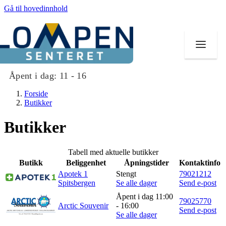
Gå til hovedinnhold
Åpent i dag:
11 - 16
Forside
Butikker
Butikker
Butikker
Tabell med aktuelle butikker
Mat og drikke
Butikk
Beliggenhet
Åpningstider
Kontaktinfo
Apotek 1
Stengt
79021212
Aktiviteter
Spitsbergen
Se alle dager
Send e-post
Åpent i dag 11:00
Tilbud
79025770
Arctic Souvenir
- 16:00
Send e-post
Se alle dager
Merker