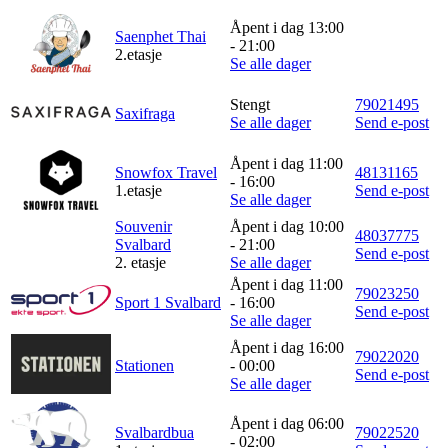
Åpent i dag 13:00
Saenphet Thai
- 21:00
2.etasje
Se alle dager
Stengt
79021495
Saxifraga
Se alle dager
Send e-post
Åpent i dag 11:00
Snowfox Travel
48131165
- 16:00
1.etasje
Send e-post
Se alle dager
Souvenir
Åpent i dag 10:00
48037775
Svalbard
- 21:00
Send e-post
2. etasje
Se alle dager
Åpent i dag 11:00
79023250
Sport 1 Svalbard
- 16:00
Send e-post
Se alle dager
Åpent i dag 16:00
79022020
Stationen
- 00:00
Send e-post
Se alle dager
Åpent i dag 06:00
Svalbardbua
79022520
- 02:00