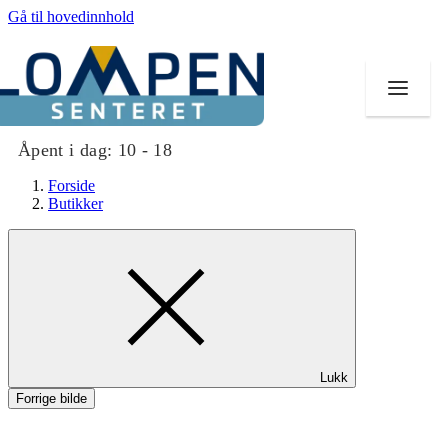
Gå til hovedinnhold
Åpent i dag:
10 - 18
Forside
Butikker
Butikker
Mat og drikke
Aktiviteter
Lukk
Tilbud
Forrige bilde
Merker