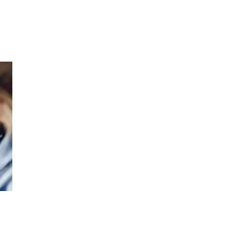
Inspirasjon
Søk
Åpningstider
Praktisk informasjon
Ledige stillinger
Magasin
Gavekort
Welcome to lompensenteret