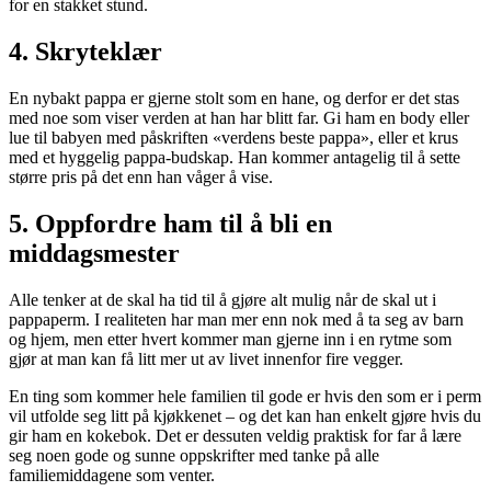
for en stakket stund.
4. Skryteklær
En nybakt pappa er gjerne stolt som en hane, og derfor er det stas
med noe som viser verden at han har blitt far. Gi ham en body eller
lue til babyen med påskriften «verdens beste pappa», eller et krus
med et hyggelig pappa-budskap. Han kommer antagelig til å sette
større pris på det enn han våger å vise.
5. Oppfordre ham til å bli en
middagsmester
Alle tenker at de skal ha tid til å gjøre alt mulig når de skal ut i
pappaperm. I realiteten har man mer enn nok med å ta seg av barn
og hjem, men etter hvert kommer man gjerne inn i en rytme som
gjør at man kan få litt mer ut av livet innenfor fire vegger.
En ting som kommer hele familien til gode er hvis den som er i perm
vil utfolde seg litt på kjøkkenet – og det kan han enkelt gjøre hvis du
gir ham en kokebok. Det er dessuten veldig praktisk for far å lære
seg noen gode og sunne oppskrifter med tanke på alle
familiemiddagene som venter.