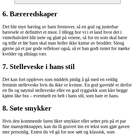
6. Bæreredskaper
Det blir mye bæring av barn fremover, så en god og justerbar
bæresele er definitivt et must. I tillegg bor vi i et land hvor det i
vinterhalvåret blir isete og glatt på veiene, så for en som skal bære
og trille et lite barn skal man heller ikke kimse av brodder. Sleng
gjerne på et par gode reflekser også, så er han godt rustet for mørke
kvelder og allslags vær.
7. Stelleveske i hans stil
Det kan fort oppleves som middels pinlig å gå med en veldig
feminin stelleveske hvis du ikke er kvinne. En god gaveidé er derfor
en fin og nøytral stelleveske eller en god ryggsekk som kler begge
kjønn like bra – eventuelt en helt i hans stil, som bare er hans.
8. Søte smykker
Hvis den kommende faren liker smykker eller setter pris på et par
fine mansjettknapper, kan du få gravert inn en tekst som gjør gaven
mer personlig. Enten du vil gå for noe søtt og klassisk, som