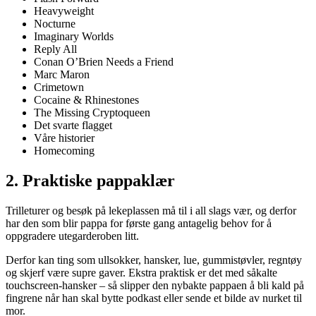
Heavyweight
Nocturne
Imaginary Worlds
Reply All
Conan O’Brien Needs a Friend
Marc Maron
Crimetown
Cocaine & Rhinestones
The Missing Cryptoqueen
Det svarte flagget
Våre historier
Homecoming
2. Praktiske pappaklær
Trilleturer og besøk på lekeplassen må til i all slags vær, og derfor
har den som blir pappa for første gang antagelig behov for å
oppgradere utegarderoben litt.
Derfor kan ting som ullsokker, hansker, lue, gummistøvler, regntøy
og skjerf være supre gaver. Ekstra praktisk er det med såkalte
touchscreen-hansker – så slipper den nybakte pappaen å bli kald på
fingrene når han skal bytte podkast eller sende et bilde av nurket til
mor.