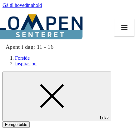
Gå til hovedinnhold
Åpent i dag:
11 - 16
Forside
Inspirasjon
Butikker
Mat og drikke
Aktiviteter
Lukk
Tilbud
Forrige bilde
Merker