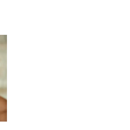
Inspirasjon
Søk
Åpningstider
Praktisk informasjon
Ledige stillinger
Magasin
Gavekort
Welcome to lompensenteret