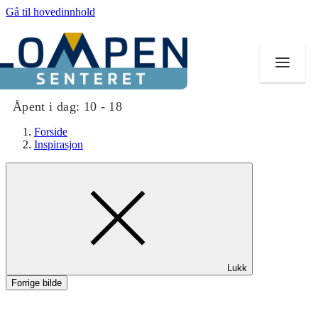
Gå til hovedinnhold
Åpent i dag:
10 - 18
Forside
Inspirasjon
Butikker
Mat og drikke
Aktiviteter
Lukk
Tilbud
Forrige bilde
Merker