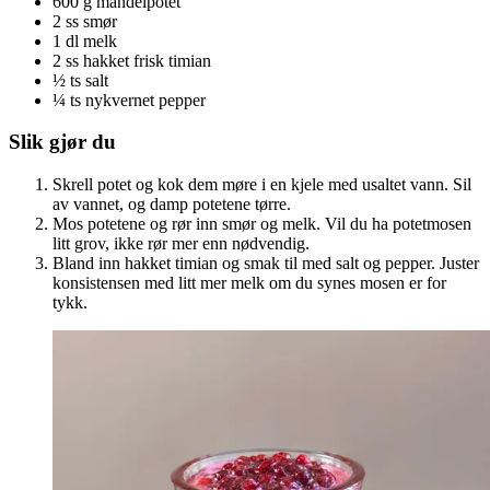
600 g mandelpotet
2 ss smør
1 dl melk
2 ss hakket frisk timian
½ ts salt
¼ ts nykvernet pepper
Slik gjør du
Skrell potet og kok dem møre i en kjele med usaltet vann. Sil
av vannet, og damp potetene tørre.
Mos potetene og rør inn smør og melk. Vil du ha potetmosen
litt grov, ikke rør mer enn nødvendig.
Bland inn hakket timian og smak til med salt og pepper. Juster
konsistensen med litt mer melk om du synes mosen er for
tykk.