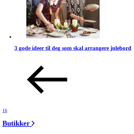
3 gode ideer til deg som skal arrangere julebord
16
Butikker