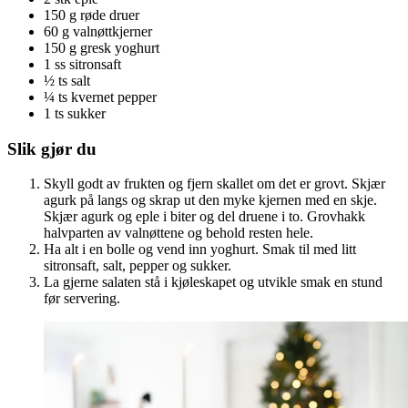
150 g røde druer
60 g valnøttkjerner
150 g gresk yoghurt
1 ss sitronsaft
½ ts salt
¼ ts kvernet pepper
1 ts sukker
Slik gjør du
Skyll godt av frukten og fjern skallet om det er grovt. Skjær
agurk på langs og skrap ut den myke kjernen med en skje.
Skjær agurk og eple i biter og del druene i to. Grovhakk
halvparten av valnøttene og behold resten hele.
Ha alt i en bolle og vend inn yoghurt. Smak til med litt
sitronsaft, salt, pepper og sukker.
La gjerne salaten stå i kjøleskapet og utvikle smak en stund
før servering.