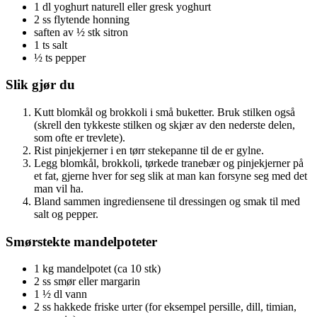
1 dl yoghurt naturell eller gresk yoghurt
2 ss flytende honning
saften av ½ stk sitron
1 ts salt
½ ts pepper
Slik gjør du
Kutt blomkål og brokkoli i små buketter. Bruk stilken også
(skrell den tykkeste stilken og skjær av den nederste delen,
som ofte er trevlete).
Rist pinjekjerner i en tørr stekepanne til de er gylne.
Legg blomkål, brokkoli, tørkede tranebær og pinjekjerner på
et fat, gjerne hver for seg slik at man kan forsyne seg med det
man vil ha.
Bland sammen ingrediensene til dressingen og smak til med
salt og pepper.
Smørstekte mandelpoteter
1 kg mandelpotet (ca 10 stk)
2 ss smør eller margarin
1 ½ dl vann
2 ss hakkede friske urter (for eksempel persille, dill, timian,