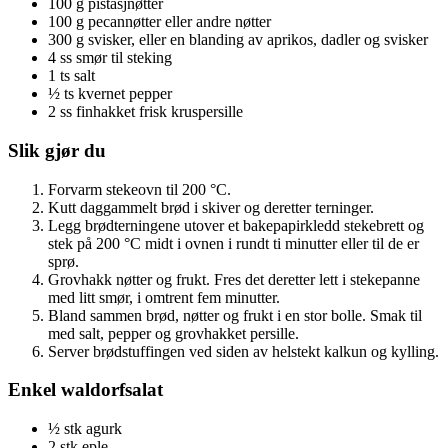
100 g pistasjnøtter
100 g pecannøtter eller andre nøtter
300 g svisker, eller en blanding av aprikos, dadler og svisker
4 ss smør til steking
1 ts salt
½ ts kvernet pepper
2 ss finhakket frisk kruspersille
Slik gjør du
Forvarm stekeovn til 200 °C.
Kutt daggammelt brød i skiver og deretter terninger.
Legg brødterningene utover et bakepapirkledd stekebrett og
stek på 200 °C midt i ovnen i rundt ti minutter eller til de er
sprø.
Grovhakk nøtter og frukt. Fres det deretter lett i stekepanne
med litt smør, i omtrent fem minutter.
Bland sammen brød, nøtter og frukt i en stor bolle. Smak til
med salt, pepper og grovhakket persille.
Server brødstuffingen ved siden av helstekt kalkun og kylling.
Enkel waldorfsalat
½ stk agurk
2 stk eple