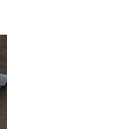
Inspirasjon
Søk
Åpningstider
Praktisk informasjon
Ledige stillinger
Magasin
Gavekort
Welcome to lompensenteret