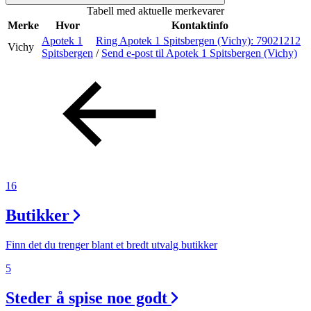
Tabell med aktuelle merkevarer
Inspirasjon
Merke
Hvor
Kontaktinfo
Apotek 1
Ring Apotek 1 Spitsbergen (Vichy):
79021212
Vichy
Spitsbergen
/
Send e-post
til Apotek 1 Spitsbergen (Vichy)
Søk
Åpningstider
Praktisk informasjon
16
Ledige stillinger
Butikker
Magasin
Gavekort
Finn det du trenger blant et bredt utvalg butikker
Welcome to lompensenteret
5
Steder å spise noe godt