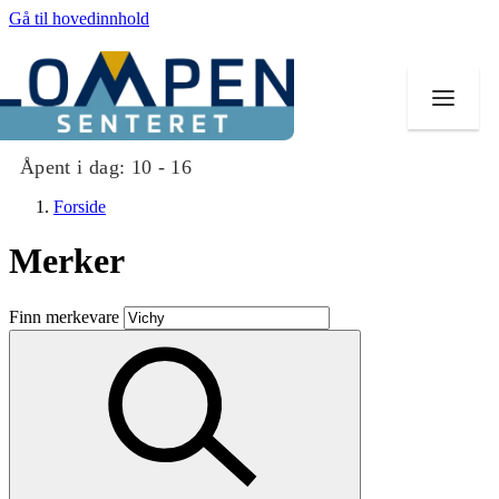
Gå til hovedinnhold
Åpent i dag:
10 - 16
Forside
Merker
Butikker
Finn merkevare
Mat og drikke
Aktiviteter
Tilbud
Merker