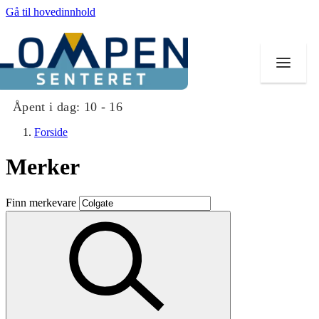
Gå til hovedinnhold
Åpent i dag:
10 - 16
Forside
Merker
Butikker
Finn merkevare
Mat og drikke
Aktiviteter
Tilbud
Merker