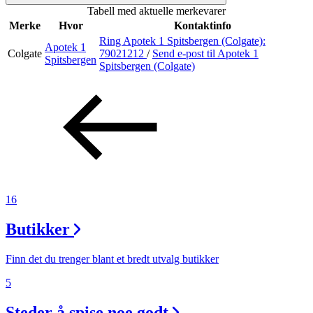
Tabell med aktuelle merkevarer
Inspirasjon
Merke
Hvor
Kontaktinfo
Ring Apotek 1 Spitsbergen (Colgate):
Apotek 1
Colgate
79021212
/
Send e-post
til Apotek 1
Spitsbergen
Spitsbergen (Colgate)
Søk
Åpningstider
Praktisk informasjon
Ledige stillinger
16
Magasin
Butikker
Gavekort
Finn det du trenger blant et bredt utvalg butikker
Welcome to lompensenteret
5
Steder å spise noe godt