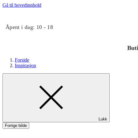
Gå til hovedinnhold
Åpent i dag:
10 - 18
But
Forside
Inspirasjon
Butikker
Lukk
Mat og drikke
Forrige bilde