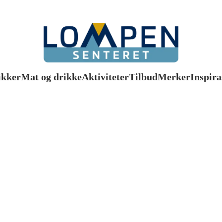
ikker
Mat og drikke
Aktiviteter
Tilbud
Merker
Inspira