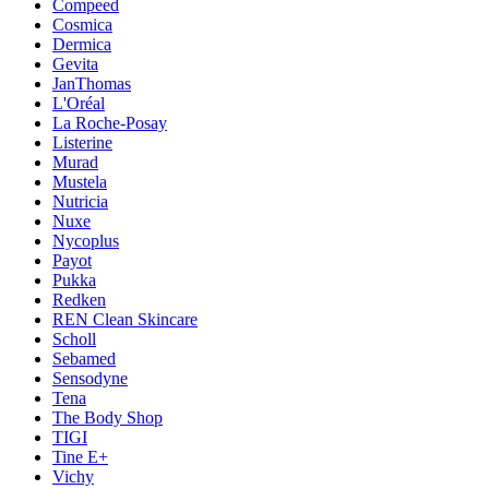
Compeed
Cosmica
Dermica
Gevita
JanThomas
L'Oréal
La Roche-Posay
Listerine
Murad
Mustela
Nutricia
Nuxe
Nycoplus
Payot
Pukka
Redken
REN Clean Skincare
Scholl
Sebamed
Sensodyne
Tena
The Body Shop
TIGI
Tine E+
Vichy