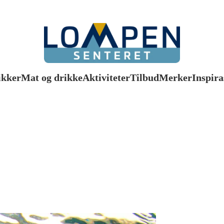
ikker
Mat og drikke
Aktiviteter
Tilbud
Merker
Inspira