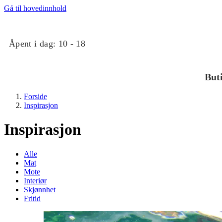
Gå til hovedinnhold
Åpent i dag:
10 - 18
But
Forside
Inspirasjon
Inspirasjon
Alle
Mat
Butikker
Mote
Interiør
Skjønnhet
Mat og drikke
Fritid