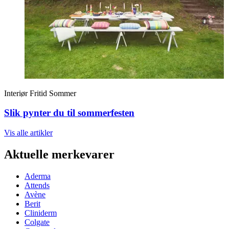
Interiør
Fritid
Sommer
Slik pynter du til sommerfesten
Vis alle
artikler
Aktuelle merkevarer
Aderma
Attends
Avène
Berit
Cliniderm
Colgate