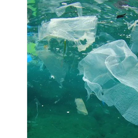
Aktiviteter
Tilbud
Merker
Inspirasjon
Søk
Åpningstider
Praktisk informasjon