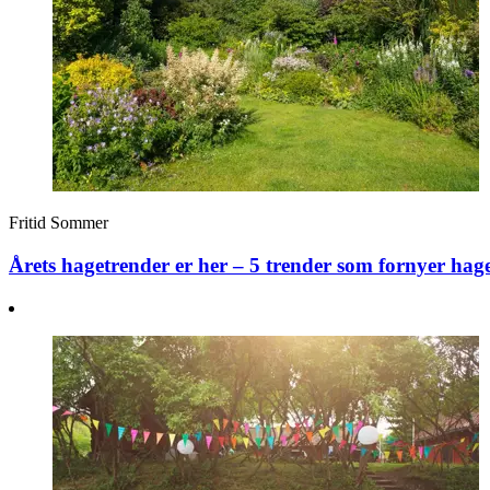
Fritid
Sommer
Årets hagetrender er her – 5 trender som fornyer hag