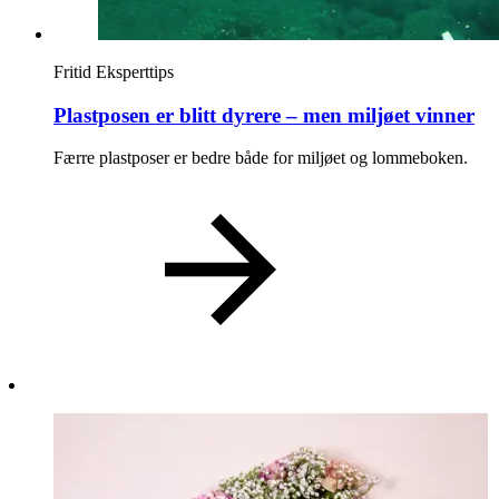
Ledige stillinger
Fritid
Eksperttips
Magasin
Plastposen er blitt dyrere – men miljøet vinner
Gavekort
Welcome to lompensenteret
Færre plastposer er bedre både for miljøet og lommeboken.