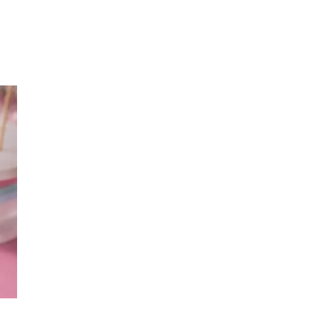
Inspirasjon
Søk
Åpningstider
Praktisk informasjon
Ledige stillinger
Magasin
Gavekort
Welcome to lompensenteret