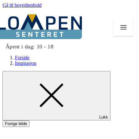
Gå til hovedinnhold
Åpent i dag:
10 - 18
Forside
Inspirasjon
Butikker
Mat og drikke
Aktiviteter
Lukk
Tilbud
Forrige bilde
Merker