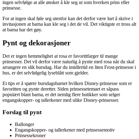
ingen selvfølge at alle ønsker å kle seg ut som hverken prins eller
prinsesse.
For at ingen skal føle seg utenfor kan det derfor være lurt å skrive i
invitasjonen at barna kan kle seg i det de vil. Det viktigste er tross alt
at barna har det gøy.
Pynt og dekorasjoner
Det er ingen hemmelighet at rosa er favorittfarger til mange
prinsesser. Det vil derfor være naturlig å pynte med rosa når du skal
arrangere en slik bursdag. Har du imidlertid en liten Frost-prinsesse i
hus, er det selvfølgelig lyseblått som gjelder.
Et tips er å spørre bursdagsbarnet hvilken Disney-prinsesse som er
favoritten og pynte deretter. Siden prinsessetemaet er såpass
populært blant barna, er det nemlig flere butikker som selger
engangskopper- og tallerkener med ulike Disney-prinsesser.
Forslag til pynt
Ballonger
Engangskopper- og tallerkener med prinsessemotiv
Prinsessekroner