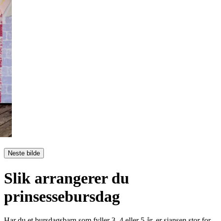
Neste bilde
Slik arrangerer du
prinsessebursdag
Har du et bursdagsbarn som fyller 3, 4 eller 5 år, er sjansen stor for