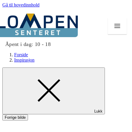
Gå til hovedinnhold
Åpent i dag:
10 - 18
Forside
Inspirasjon
Butikker
Mat og drikke
Aktiviteter
Lukk
Tilbud
Forrige bilde
Merker