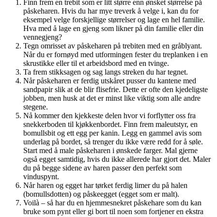
Finn frem en trebit som er litt større enn ønsket størrelse på
påskeharen. Hvis du har mye treverk å velge i, kan du for
eksempel velge forskjellige størrelser og lage en hel familie.
Hva med å lage en gjeng som likner på din familie eller din
vennegjeng?
Tegn omrisset av påskeharen på trebiten med en gråblyant.
Når du er fornøyd med utformingen fester du treplanken i en
skrustikke eller til et arbeidsbord med en tvinge.
Ta frem stikksagen og sag langs streken du har tegnet.
Når påskeharen er ferdig utskåret pusser du kantene med
sandpapir slik at de blir flisefrie. Dette er ofte den kjedeligste
jobben, men husk at det er minst like viktig som alle andre
stegene.
Nå kommer den kjekkeste delen hvor vi forflytter oss fra
snekkerboden til kjøkkenbordet. Finn frem maleutstyr, en
bomullsbit og ett egg per kanin. Legg en gammel avis som
underlag på bordet, så trenger du ikke være redd for å søle.
Start med å male påskeharen i ønskede farger. Mal gjerne
også egget samtidig, hvis du ikke allerede har gjort det. Maler
du på begge sidene av haren passer den perfekt som
vinduspynt.
Når haren og egget har tørket ferdig limer du på halen
(bomullsdotten) og påskeegget (egget som er malt).
Voilà – så har du en hjemmesnekret påskehare som du kan
bruke som pynt eller gi bort til noen som fortjener en ekstra