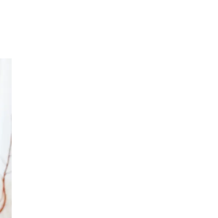
Inspirasjon
Søk
Åpningstider
Praktisk informasjon
Ledige stillinger
Magasin
Gavekort
Welcome to lompensenteret