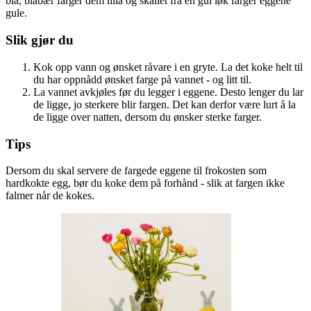
blå, blåbær farger dem lilla og skallet fra en gul løk farger eggene
gule.
Slik gjør du
Kok opp vann og ønsket råvare i en gryte. La det koke helt til
du har oppnådd ønsket farge på vannet - og litt til.
La vannet avkjøles før du legger i eggene. Desto lenger du lar
de ligge, jo sterkere blir fargen. Det kan derfor være lurt å la
de ligge over natten, dersom du ønsker sterke farger.
Tips
Dersom du skal servere de fargede eggene til frokosten som
hardkokte egg, bør du koke dem på forhånd - slik at fargen ikke
falmer når de kokes.