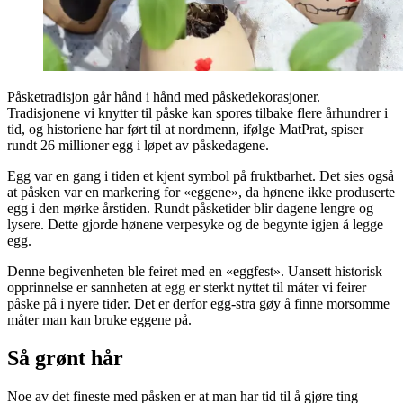
Påsketradisjon går hånd i hånd med påskedekorasjoner.
Tradisjonene vi knytter til påske kan spores tilbake flere århundrer i
tid, og historiene har ført til at nordmenn, ifølge MatPrat, spiser
rundt 26 millioner egg i løpet av påskedagene.
Egg var en gang i tiden et kjent symbol på fruktbarhet. Det sies også
at påsken var en markering for «eggene», da hønene ikke produserte
egg i den mørke årstiden. Rundt påsketider blir dagene lengre og
lysere. Dette gjorde hønene verpesyke og de begynte igjen å legge
egg.
Denne begivenheten ble feiret med en «eggfest». Uansett historisk
opprinnelse er sannheten at egg er sterkt nyttet til måter vi feirer
påske på i nyere tider. Det er derfor egg-stra gøy å finne morsomme
måter man kan bruke eggene på.
Så grønt hår
Noe av det fineste med påsken er at man har tid til å gjøre ting