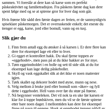
sammen. Vi foreslår at dere kan så karse som en perfekt
påskeaktivitet og familietradisjon. Fra påskens første dag kan dere
spent følge med og se at spirene gror for hver dag som går.
Hvis frøene blir sådd den første dagen av ferien, er de sannsynligvis
spiseklare påskemorgen. Det er overraskende enkelt; det eneste du
trenger er egg, karse, jord eller bomull, vann og en tusj.
Slik gjør du
Finn frem antall egg du ønsker å så karsen i. Er dere flere kan
dere for eksempel lage ett eller to hver.
Gi egget et kontrollert hakk. Du skal fjerne toppen av
«eggehodet», men pass på at du ikke hakker av for mye.
Tøm eggeinnholdet i en bolle og sett til side slik at du for
eksempel kan lage deilig påskeboller.
Skyll og vask eggskallet slik at det ikke er noen matrester
igjen.
Tørk skallet og dekorer hodet med øyne, munn og nese.
Velg mellom å bruke jord eller bomull som «åker» og fyll
dette i eggehodet. Hell vann over før du strør på frøene.
Nå begynner venteleken. Det vil nok ta en uke før karsen er
klar for å toppe brødskiven, men du vil se de første spirene
etter bare noen dager. I mellomtiden kan dere for eksempel
finne på navn til eggene. Husk at eggehodet trenger påfyll av