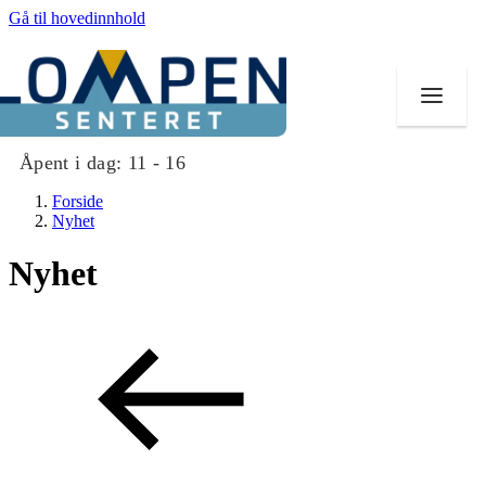
Gå til hovedinnhold
Åpent i dag:
11 - 16
Forside
Nyhet
Nyhet
Butikker
Mat og drikke
Aktiviteter
Tilbud
Merker