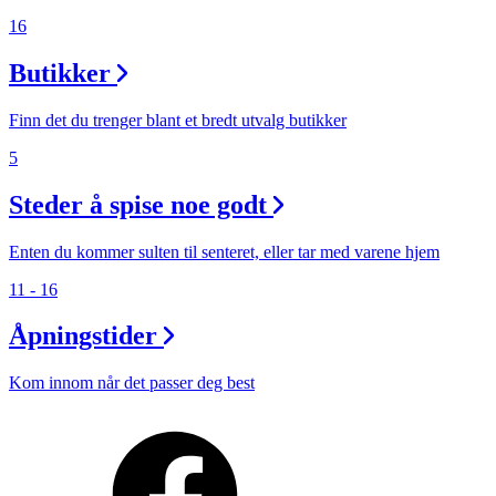
16
Inspirasjon
Butikker
Finn det du trenger blant et bredt utvalg butikker
Søk
5
Steder å spise noe godt
Åpningstider
Enten du kommer sulten til senteret, eller tar med varene hjem
Praktisk informasjon
11 - 16
Ledige stillinger
Åpningstider
Magasin
Kom innom når det passer deg best
Gavekort
Welcome to lompensenteret