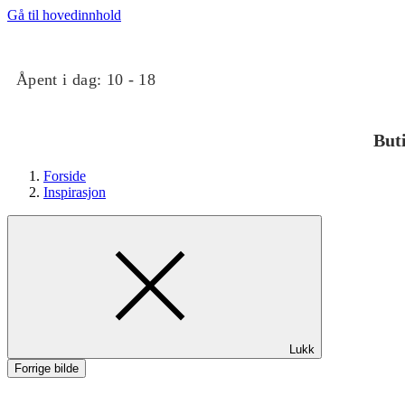
Gå til hovedinnhold
Åpent i dag:
10 - 18
But
Forside
Inspirasjon
Butikker
Lukk
Mat og drikke
Forrige bilde