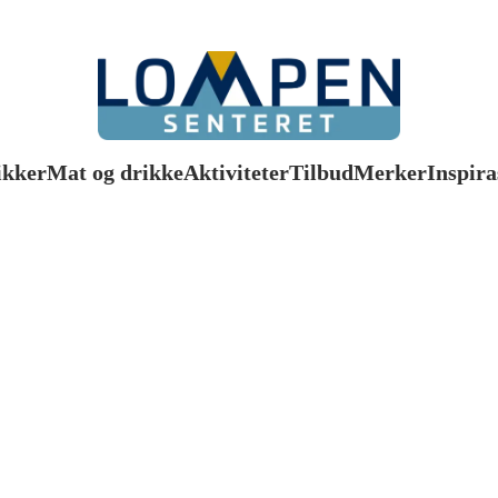
ikker
Mat og drikke
Aktiviteter
Tilbud
Merker
Inspira