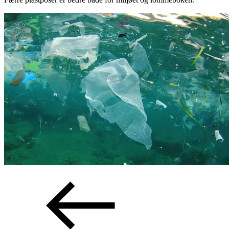
Inspirasjon
Søk
Åpningstider
Praktisk informasjon
Ledige stillinger
Magasin
Gavekort
Welcome to lompensenteret