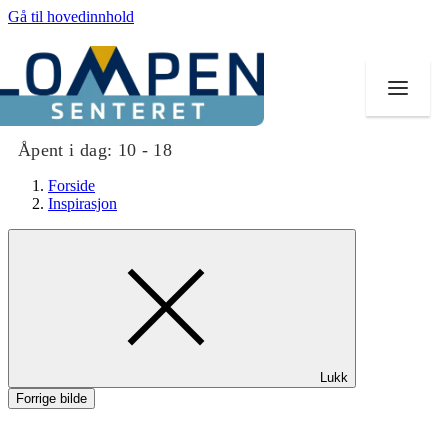
Gå til hovedinnhold
Åpent i dag:
10 - 18
Forside
Inspirasjon
Butikker
Mat og drikke
Aktiviteter
Lukk
Tilbud
Forrige bilde
Merker