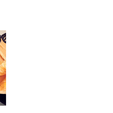
Inspirasjon
Søk
Åpningstider
Praktisk informasjon
Ledige stillinger
Magasin
Gavekort
Welcome to lompensenteret