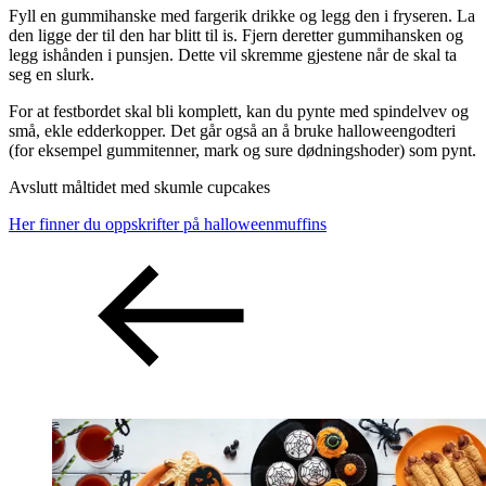
Fyll en gummihanske med fargerik drikke og legg den i fryseren. La
den ligge der til den har blitt til is. Fjern deretter gummihansken og
legg ishånden i punsjen. Dette vil skremme gjestene når de skal ta
seg en slurk.
For at festbordet skal bli komplett, kan du pynte med spindelvev og
små, ekle edderkopper. Det går også an å bruke halloweengodteri
(for eksempel gummitenner, mark og sure dødningshoder) som pynt.
Avslutt måltidet med skumle cupcakes
Her finner du oppskrifter på halloweenmuffins