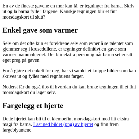
En av de fineste gavene en mor kan få, er tegninger fra barna. Skriv
ut og la barna fylle i fargene. Kanskje tegningen blir et fint
morsdagskort til slutt?
Enkel gave som varmer
Selv om det ofte kun er foreldrene selv som evner å se talentet som
gjemmer seg i krusedullene, er tegninger definitivt en gave som
varmer mammahjertet. Det blir ekstra personlig når barna setter sitt
eget preg på gaven.
For å gjøre det enkelt for deg, har vi samlet et knippe bilder som kan
skrives ut og fylles med regnbuens farger.
Nederst får du også tips til hvordan du kan bruke tegningen til et fint
morsdagskort du lager selv.
Fargelegg et hjerte
Dette hjertet kan bli til et kjempefint morsdagskort med litt ekstra
magi fra barna.
Last ned bildet (png) av hjertet
og finn frem
fargeblyantene.