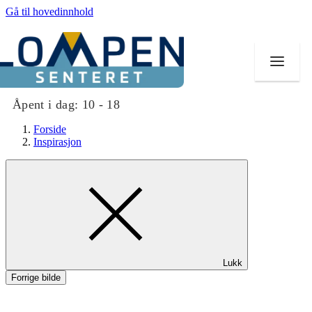
Gå til hovedinnhold
Åpent i dag:
10 - 18
Forside
Inspirasjon
Butikker
Mat og drikke
Aktiviteter
Lukk
Tilbud
Forrige bilde
Merker