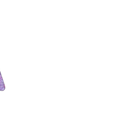
Inspirasjon
Søk
Åpningstider
Praktisk informasjon
Ledige stillinger
Magasin
Gavekort
Welcome to lompensenteret