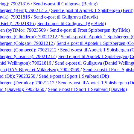
ring):
79021816
/
Send e-post
til Gullgruva (Bering)
bergen (Berit):
79021212
/
Send e-post
til Apotek 1 Spitsbergen (Berit)
uvik):
79021816
/
Send e-post
til Gullgruva (Bruvik)
 Biehl):
79021816
/
Send e-post
til Gullgruva (By Biehl)
rgen (byTiMo):
79023569
/
Send e-post
til Frost Spitsbergen (byTiMo)
bergen (Cliniderm):
79021212
/
Send e-post
til Apotek 1 Spitsbergen (
bergen (Colgate):
79021212
/
Send e-post
til Apotek 1 Spitsbergen (Co
sbergen (Compeed):
79021212
/
Send e-post
til Apotek 1 Spitsbergen 
sbergen (Cosmica):
79021212
/
Send e-post
til Apotek 1 Spitsbergen (
iel Wellington):
79021816
/
Send e-post
til Gullgruva (Daniel Welling
gen (DAY Birger et Mikkelsen):
79023569
/
Send e-post
til Frost Spit
rd (Db):
79023250
/
Send e-post
til Sport 1 Svalbard (Db)
sbergen (Dermica):
79021212
/
Send e-post
til Apotek 1 Spitsbergen (D
rd (Diavelo):
79023250
/
Send e-post
til Sport 1 Svalbard (Diavelo)