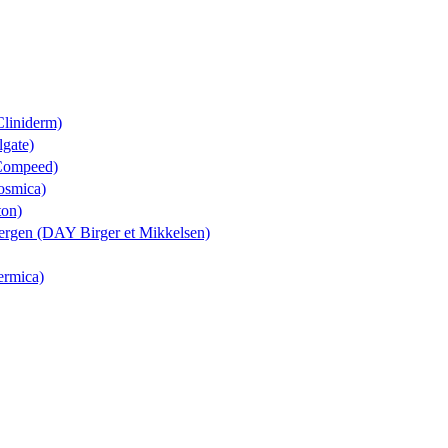
Cliniderm)
lgate)
(Compeed)
Cosmica)
ton)
sbergen (DAY Birger et Mikkelsen)
ermica)