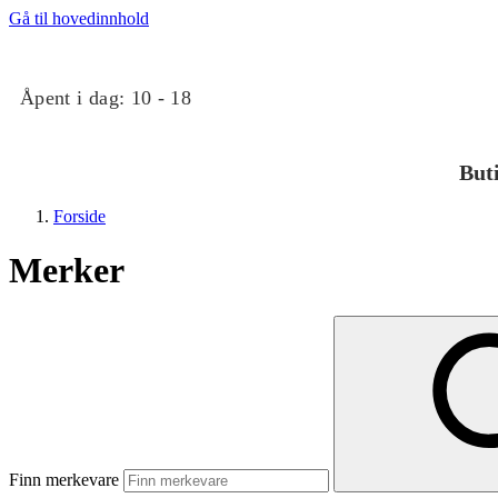
Gå til hovedinnhold
Åpent i dag:
10 - 18
But
Forside
Merker
Butikker
Mat og drikke
Finn merkevare