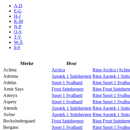
Aktiviteter
A-D
E-G
H-J
Tilbud
K-M
N-P
Q-S
T-V
Merker
W-Å
0-9
Inspirasjon
Merke
Hvor
Aclima
Arctica
Ring Arctica (Aclim
Aderma
Apotek 1 Spitsbergen
Ring Apotek 1 Spit
Adidas
Sport 1 Svalbard
Ring Sport 1 Svalba
Søk
Arnie Says
Frost Spitsbergen
Ring Frost Spitsber
Arteryx
Sport 1 Svalbard
Ring Sport 1 Svalba
Aspery
Sport 1 Svalbard
Ring Sport 1 Svalba
Attends
Apotek 1 Spitsbergen
Ring Apotek 1 Spits
Avène
Apotek 1 Spitsbergen
Ring Apotek 1 Spit
Åpningstider
Becksöndergaard
Frost Spitsbergen
Ring Frost Spitsber
Bergans
Sport 1 Svalbard
Ring Sport 1 Svalba
Praktisk informasjon