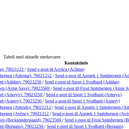
Tabell med aktuelle merkevarer
Kontaktinfo
a):
79021122
/
Send e-post
til Arctica (Aclima)
sbergen (Aderma):
79021212
/
Send e-post
til Apotek 1 Spitsbergen (A
rd (Adidas):
79023250
/
Send e-post
til Sport 1 Svalbard (Adidas)
gen (Arnie Says):
79023569
/
Send e-post
til Frost Spitsbergen (Arnie S
rd (Arteryx):
79023250
/
Send e-post
til Sport 1 Svalbard (Arteryx)
rd (Aspery):
79023250
/
Send e-post
til Sport 1 Svalbard (Aspery)
bergen (Attends):
79021212
/
Send e-post
til Apotek 1 Spitsbergen (At
sbergen (Avène):
79021212
/
Send e-post
til Apotek 1 Spitsbergen (Avè
gen (Becksöndergaard):
79023569
/
Send e-post
til Frost Spitsbergen 
rd (Bergans):
79023250
/
Send e-post
til Sport 1 Svalbard (Bergans)