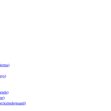
derma)
ays)
tends)
ne)
(Becksöndergaard)