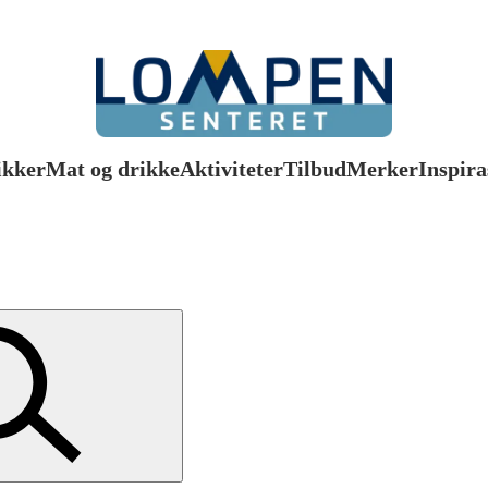
ikker
Mat og drikke
Aktiviteter
Tilbud
Merker
Inspira