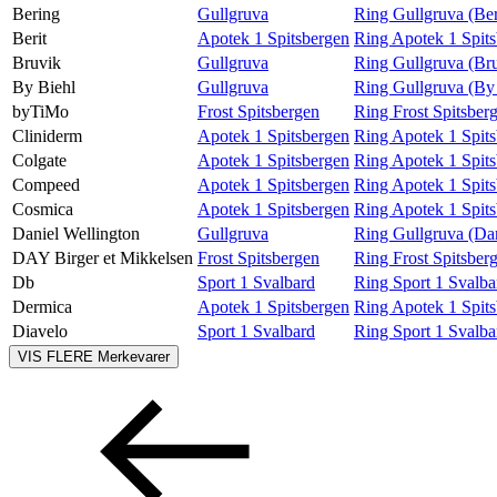
Bering
Gullgruva
Ring Gullgruva (Be
Ledige stillinger
Berit
Apotek 1 Spitsbergen
Ring Apotek 1 Spits
Bruvik
Gullgruva
Ring Gullgruva (Br
Magasin
By Biehl
Gullgruva
Ring Gullgruva (By
byTiMo
Frost Spitsbergen
Ring Frost Spitsbe
Gavekort
Cliniderm
Apotek 1 Spitsbergen
Ring Apotek 1 Spits
Welcome to lompensenteret
Colgate
Apotek 1 Spitsbergen
Ring Apotek 1 Spits
Compeed
Apotek 1 Spitsbergen
Ring Apotek 1 Spit
Cosmica
Apotek 1 Spitsbergen
Ring Apotek 1 Spit
Daniel Wellington
Gullgruva
Ring Gullgruva (Dan
DAY Birger et Mikkelsen
Frost Spitsbergen
Ring Frost Spitsber
Db
Sport 1 Svalbard
Ring Sport 1 Svalba
Dermica
Apotek 1 Spitsbergen
Ring Apotek 1 Spit
Diavelo
Sport 1 Svalbard
Ring Sport 1 Svalba
VIS FLERE
Merkevarer