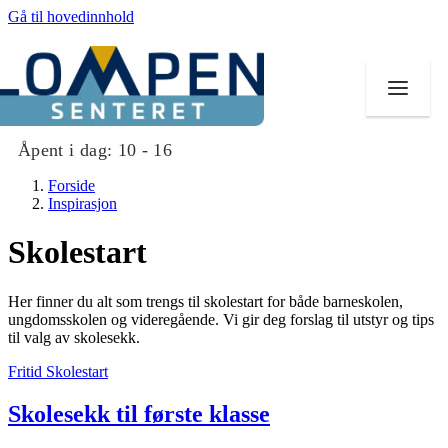
Gå til hovedinnhold
Åpent i dag:
10 - 16
Forside
Inspirasjon
Skolestart
Butikker
Her finner du alt som trengs til skolestart for både barneskolen,
Mat og drikke
ungdomsskolen og videregående. Vi gir deg forslag til utstyr og tips
til valg av skolesekk.
Aktiviteter
Fritid
Skolestart
Tilbud
Skolesekk til første klasse
Merker