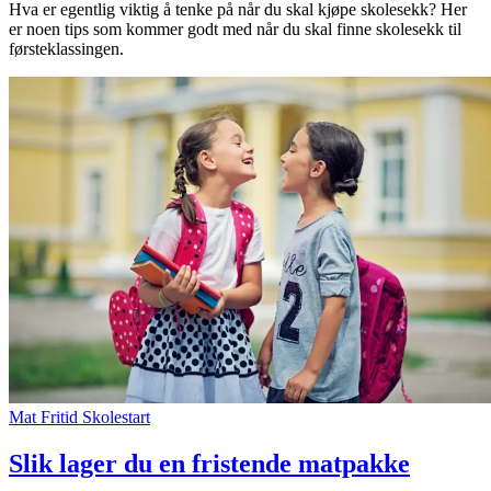
Hva er egentlig viktig å tenke på når du skal kjøpe skolesekk? Her
er noen tips som kommer godt med når du skal finne skolesekk til
Inspirasjon
førsteklassingen.
Søk
Åpningstider
Praktisk informasjon
Ledige stillinger
Magasin
Gavekort
Mat
Fritid
Skolestart
Welcome to lompensenteret
Slik lager du en fristende matpakke