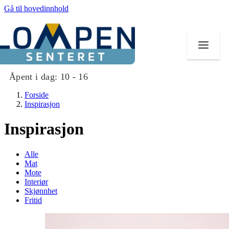
Gå til hovedinnhold
Åpent i dag:
10 - 16
Forside
Inspirasjon
Inspirasjon
Butikker
Alle
Mat og drikke
Mat
Mote
Interiør
Aktiviteter
Skjønnhet
Fritid
Tilbud
Merker