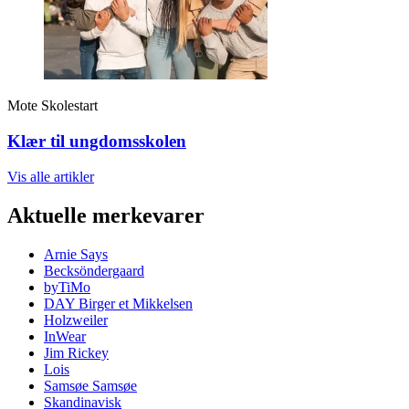
Mote
Skolestart
Klær til ungdomsskolen
Vis alle
artikler
Aktuelle merkevarer
Arnie Says
Becksöndergaard
byTiMo
DAY Birger et Mikkelsen
Holzweiler
InWear
Jim Rickey
Lois
Samsøe Samsøe
Skandinavisk