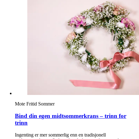
Inspirasjon
Søk
Åpningstider
Praktisk informasjon
Ledige stillinger
Magasin
Mote
Fritid
Sommer
Gavekort
Bind din egen midtsommerkrans – trinn for
Welcome to lompensenteret
trinn
Ingenting er mer sommerlig enn en tradisjonell