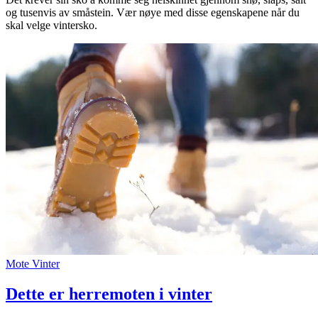
og tusenvis av småstein. Vær nøye med disse egenskapene når du
Inspirasjon
skal velge vintersko.
Søk
Åpningstider
Praktisk informasjon
Ledige stillinger
Magasin
Gavekort
Mote
Vinter
Welcome to lompensenteret
Dette er herremoten i vinter