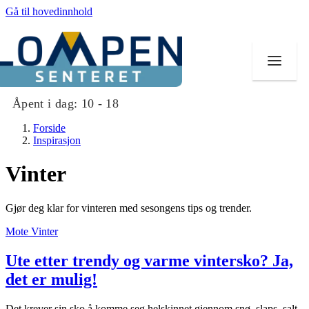
Gå til hovedinnhold
Åpent i dag:
10 - 18
Forside
Inspirasjon
Vinter
Butikker
Gjør deg klar for vinteren med sesongens tips og trender.
Mat og drikke
Mote
Vinter
Aktiviteter
Ute etter trendy og varme vintersko? Ja,
Tilbud
det er mulig!
Merker
Det krever sin sko å komme seg helskinnet gjennom snø, slaps, salt