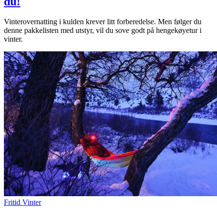
du!
Vinterovernatting i kulden krever litt forberedelse. Men følger du
denne pakkelisten med utstyr, vil du sove godt på hengekøyetur i
vinter.
Fritid
Vinter